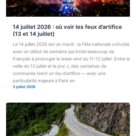
14 juillet 2026 : où voir les feux d’artifice
(13 et 14 juillet)
Le 14 juillet 2026 est un mardi : la Fête nationale coïncide
avec un début de semaine qui incite beaucoup de
Français à prolonger le week-end du 11-12 juillet. Entre la
veille du 13 juillet et le jour J, des centaines de
communes tirent un feu d’artifice — avec une
particularité majeure à Paris en
3 juillet 2026