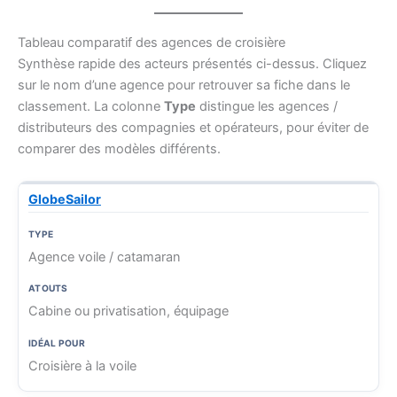
Tableau comparatif des agences de croisière
Synthèse rapide des acteurs présentés ci-dessus. Cliquez
sur le nom d’une agence pour retrouver sa fiche dans le
classement. La colonne
Type
distingue les agences /
distributeurs des compagnies et opérateurs, pour éviter de
comparer des modèles différents.
GlobeSailor
I
d
A
A
é
g
T
t
Agence voile / catamaran
a
e
y
o
l
n
p
u
p
Cabine ou privatisation, équipage
c
e
t
o
e
s
u
Croisière à la voile
r