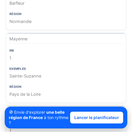
Barfleur
Normandie
Mayenne
1
Sainte-Suzanne
Pays de la Loire
Morbihan
🧭 Envie d'explorer
une belle
région de France
à ton rythme
Lancer le planificateur
?
1