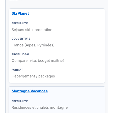
Ski Planet
C
P
S
o
r
p
u
o
F
é
Séjours ski + promotions
S
v
f
o
c
i
e
il
r
i
t
r
i
m
France (Alpes, Pyrénées)
a
e
t
d
a
li
u
é
t
t
Comparer vite, budget maîtrisé
r
a
é
e
l
Hébergement / packages
Montagne Vacances
Résidences et chalets montagne