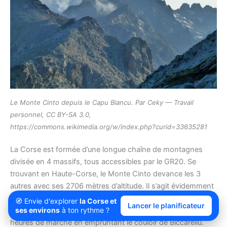
Le Monte Cinto depuis le Capu Biancu. Par Ceky — Travail
personnel, CC BY-SA 3.0,
https://commons.wikimedia.org/w/index.php?curid=33635281
La Corse est formée d’une longue chaîne de montagnes
divisée en 4 massifs, tous accessibles par le GR20. Se
trouvant en Haute-Corse, le Monte Cinto devance les 3
autres avec ses 2706 mètres d’altitude. Il s’agit évidemment
du point culminant de l’île de beauté. Randonneur confirmé
🧭 Envie d'explorer
la Corse et
Lancer le planificateur
que vous êtes, vous atteindrez le sommet au bout de 7
ses environs
à ton rythme ?
heures de marche en empruntant le couloir de Biccarellu.