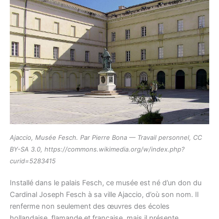
Ajaccio, Musée Fesch. Par Pierre Bona — Travail personnel, CC
BY-SA 3.0, https://commons.wikimedia.org/w/index.php?
curid=5283415
Installé dans le palais Fesch, ce musée est né d’un don du
Cardinal Joseph Fesch à sa ville Ajaccio, d’où son nom. Il
renferme non seulement des œuvres des écoles
hollandaise, flamande et française, mais il présente