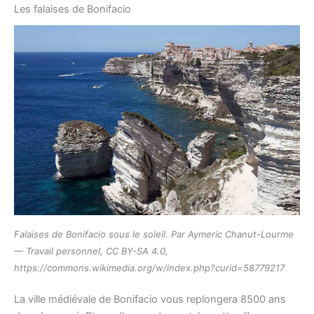
Les falaises de Bonifacio
Falaises de Bonifacio sous le soleil. Par Aymeric Chanut-Lourme
— Travail personnel, CC BY-SA 4.0,
https://commons.wikimedia.org/w/index.php?curid=58779217
La ville médiévale de Bonifacio vous replongera 8500 ans