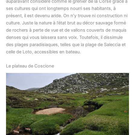
auparavant considéré comme le grenier de la Corse grâce à
ses cultures qui ont longtemps nourri ses habitants, à
présent, il est devenu aride. On n’y trouve ni construction ni
culture. Juste la nature à l’état brut au décor sauvage formé
de rochers à perte de vue et de vallons couverts de maquis
denses qui vous laissera sans voix. Toutefois, il dissimule
des plages paradisiaques, telles que la plage de Saleccia et
celle de Loto, accessibles en bateau.
Le plateau de Coscione