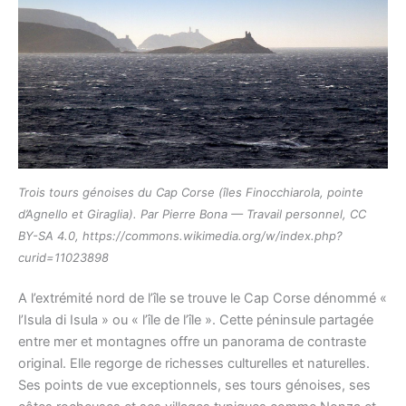
Trois tours génoises du Cap Corse (îles Finocchiarola, pointe
d’Agnello et Giraglia). Par Pierre Bona — Travail personnel, CC
BY-SA 4.0, https://commons.wikimedia.org/w/index.php?
curid=11023898
A l’extrémité nord de l’île se trouve le Cap Corse dénommé «
l’Isula di Isula » ou « l’île de l’île ». Cette péninsule partagée
entre mer et montagnes offre un panorama de contraste
original. Elle regorge de richesses culturelles et naturelles.
Ses points de vue exceptionnels, ses tours génoises, ses