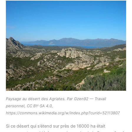
Paysage au désert des Agriates. Par Gzen92 — Travail
personnel, CC BY-SA 4.0,
https://commons.wikimedia.org/w/index.php?curid=52113807
Si ce désert qui s’étend sur près de 16000 ha était