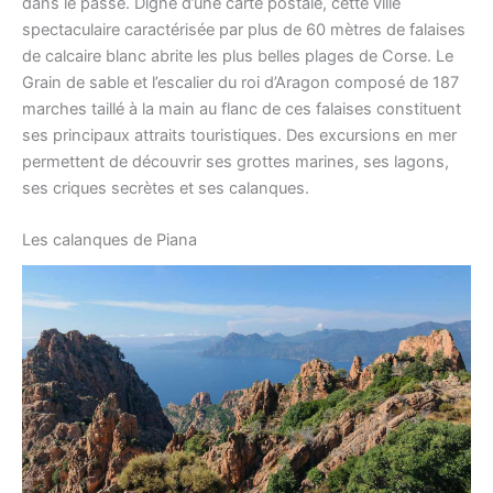
dans le passé. Digne d’une carte postale, cette ville
spectaculaire caractérisée par plus de 60 mètres de falaises
de calcaire blanc abrite les plus belles plages de Corse. Le
Grain de sable et l’escalier du roi d’Aragon composé de 187
marches taillé à la main au flanc de ces falaises constituent
ses principaux attraits touristiques. Des excursions en mer
permettent de découvrir ses grottes marines, ses lagons,
ses criques secrètes et ses calanques.
Les calanques de Piana