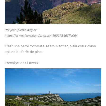
Par jean pierre augier –
https://www.flickr.com/photos/116037846@N06/
C’est une paroi rocheuse se trouvant en plein cœur d’une
splendide forêt de pins.
L’archipel des Lavezzi