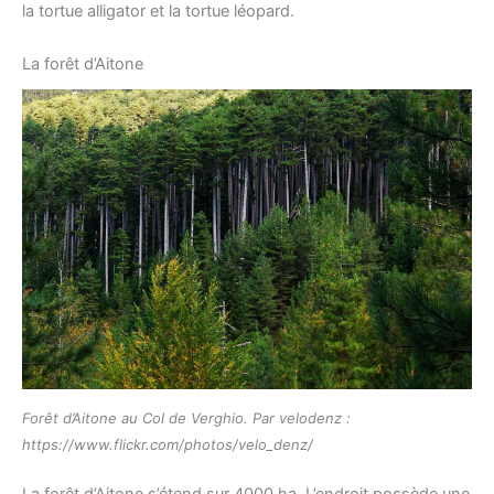
la tortue alligator et la tortue léopard.
La forêt d’Aitone
Forêt d’Aitone au Col de Verghio. Par velodenz :
https://www.flickr.com/photos/velo_denz/
La forêt d’Aitone s’étend sur 4000 ha. L’endroit possède une