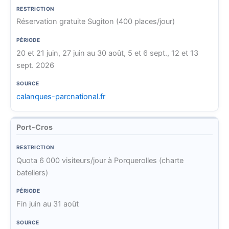
e
s
P
S
Réservation gratuite Sugiton (400 places/jour)
t
é
P
o
r
r
a
u
i
i
20 et 21 juin, 27 juin au 30 août, 5 et 6 sept., 12 et 13
r
r
c
o
sept. 2026
c
c
t
d
e
i
e
calanques-parcnational.fr
o
n
Port-Cros
Quota 6 000 visiteurs/jour à Porquerolles (charte
bateliers)
Fin juin au 31 août