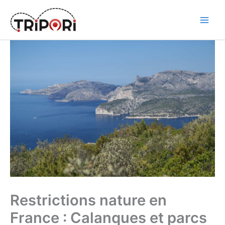
Skip
to
Tripori
content
Restrictions nature en
France : Calanques et parcs