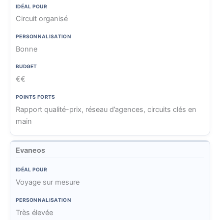
e
r
P
Circuit organisé
I
s
o
d
o
i
A
B
é
n
n
Bonne
g
u
a
n
t
e
d
l
a
s
n
g
€€
p
li
f
c
e
o
s
o
e
t
u
a
r
Rapport qualité-prix, réseau d’agences, circuits clés en
r
t
t
main
i
s
o
Evaneos
n
Voyage sur mesure
Très élevée