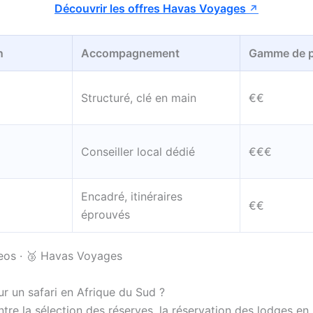
Découvrir les offres Havas Voyages
n
Accompagnement
Gamme de p
Structuré, clé en main
€€
Conseiller local dédié
€€€
Encadré, itinéraires
€€
éprouvés
eos · 🥉 Havas Voyages
r un safari en Afrique du Sud ?
tre la sélection des réserves, la réservation des lodges en 