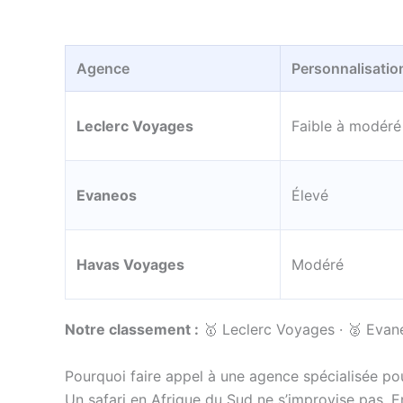
Agence
Personnalisatio
Leclerc Voyages
Faible à modéré
Evaneos
Élevé
Havas Voyages
Modéré
Notre classement :
🥇 Leclerc Voyages · 🥈 Evan
Pourquoi faire appel à une agence spécialisée pou
Un safari en Afrique du Sud ne s’improvise pas. En