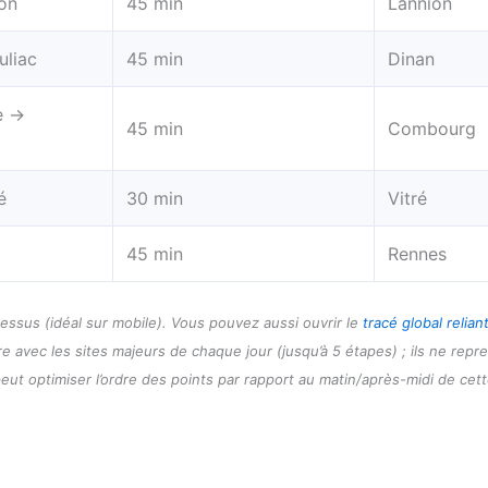
on
45 min
Lannion
uliac
45 min
Dinan
e →
45 min
Combourg
é
30 min
Vitré
45 min
Rennes
essus (idéal sur mobile). Vous pouvez aussi ouvrir le
tracé global reliant
ure avec les sites majeurs de chaque jour (jusqu’à 5 étapes) ; ils ne repr
 peut optimiser l’ordre des points par rapport au matin/après-midi de cet