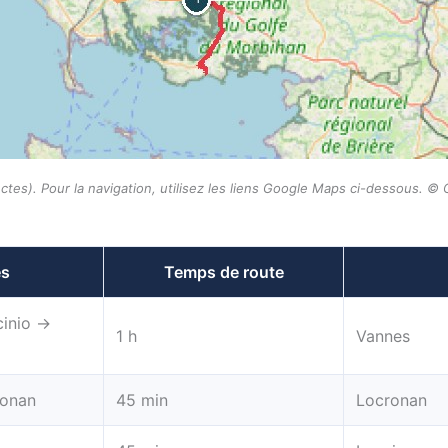
stinctes). Pour la navigation, utilisez les liens Google Maps ci-dessous.
es
Temps de route
cinio →
1 h
Vannes
ronan
45 min
Locronan