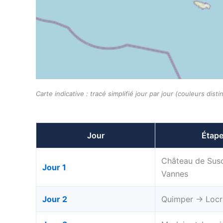
Carte indicative : tracé simplifié jour par jour (couleurs di
Jour
Étap
Château de Sus
Jour 1
Vannes
Jour 2
Quimper → Loc