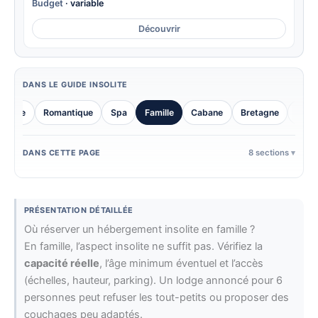
Budget
· variable
Découvrir
DANS LE GUIDE INSOLITE
semble
Romantique
Spa
Famille
Cabane
Bretagne
Norm
8 sections
DANS CETTE PAGE
PRÉSENTATION DÉTAILLÉE
Où réserver un hébergement insolite en famille ?
En famille, l’aspect insolite ne suffit pas. Vérifiez la
capacité réelle
, l’âge minimum éventuel et l’accès
(échelles, hauteur, parking). Un lodge annoncé pour 6
personnes peut refuser les tout-petits ou proposer des
couchages peu adaptés.