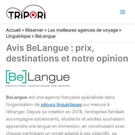
Skip
to
Tripori
content
Accueil
»
Réserver
»
Les meilleures agences de voyage
»
Linguistique
»
BeLangue
Avis BeLangue : prix,
destinations et notre opinion
BeLangue
est une agence française spécialisée dans
l’organisation de
séjours linguistiques
sur mesure à
l’étranger. Depuis sa création en 2018, l’entreprise familiale
accompagne adolescents, étudiants et adultes souhaitant
apprendre une langue en immersion, en construisant avec
chaque participant un projet adapté à ses objectifs, sa