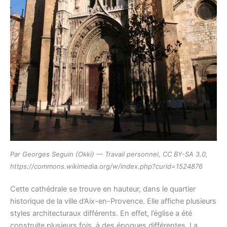
Par Georges Seguin (Okki) — Travail personnel, CC BY-SA 3.0,
https://commons.wikimedia.org/w/index.php?curid=1524876
Cette cathédrale se trouve en hauteur, dans le quartier
historique de la ville d’Aix-en-Provence. Elle affiche plusieurs
styles architecturaux différents. En effet, l’église a été
construite plusieurs fois, à des époques différentes. La