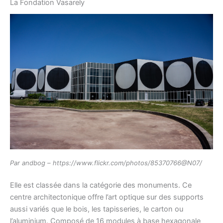
La Fondation Vasarely
Par andbog – https://www.flickr.com/photos/85370766@N07/
Elle est classée dans la catégorie des monuments. Ce
centre architectonique offre l’art optique sur des supports
aussi variés que le bois, les tapisseries, le carton ou
l’aluminium. Composé de 16 modules à base hexagonale