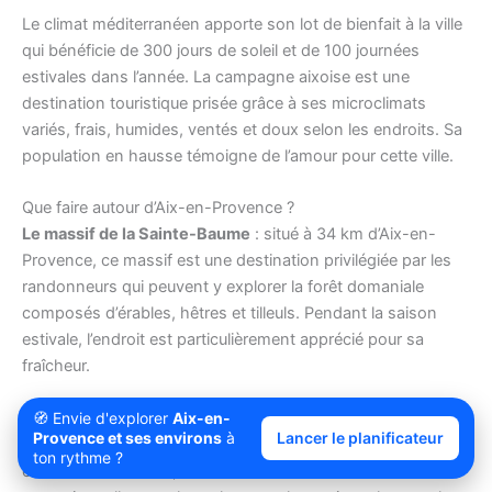
Le climat méditerranéen apporte son lot de bienfait à la ville
qui bénéficie de 300 jours de soleil et de 100 journées
estivales dans l’année. La campagne aixoise est une
destination touristique prisée grâce à ses microclimats
variés, frais, humides, ventés et doux selon les endroits. Sa
population en hausse témoigne de l’amour pour cette ville.
Que faire autour d’Aix-en-Provence ?
Le massif de la Sainte-Baume
: situé à 34 km d’Aix-en-
Provence, ce massif est une destination privilégiée par les
randonneurs qui peuvent y explorer la forêt domaniale
composés d’érables, hêtres et tilleuls. Pendant la saison
estivale, l’endroit est particulièrement apprécié pour sa
fraîcheur.
Cassis
: si vous avez envie de faire une petite escapade au
🧭 Envie d'explorer
Aix-en-
Provence et ses environs
à
Lancer le planificateur
bord de la mer au cours de votre séjour à Aix, pensez à
ton rythme ?
cette destination. Ici, l’environnement est d’une beauté