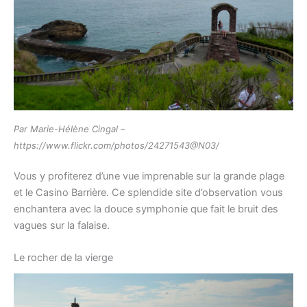
Par Marie-Hélène Cingal –
https://www.flickr.com/photos/24271543@N03/
Vous y profiterez d’une vue imprenable sur la grande plage
et le Casino Barrière. Ce splendide site d’observation vous
enchantera avec la douce symphonie que fait le bruit des
vagues sur la falaise.
Le rocher de la vierge