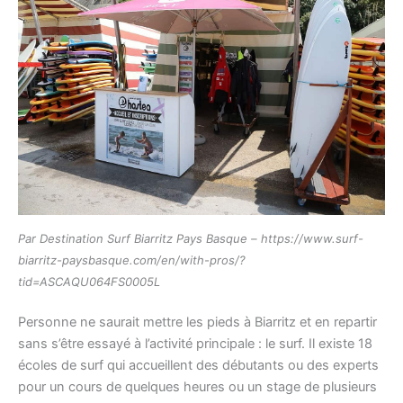
Par Destination Surf Biarritz Pays Basque – https://www.surf-
biarritz-paysbasque.com/en/with-pros/?
tid=ASCAQU064FS0005L
​​​​​​​Personne ne saurait mettre les pieds à Biarritz et en repartir
sans s’être essayé à l’activité principale : le surf. Il existe 18
écoles de surf qui accueillent des débutants ou des experts
pour un cours de quelques heures ou un stage de plusieurs