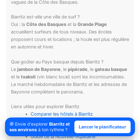
vagues de la Côte des Basques.
Biarritz est-elle une ville de surf ?
Oui : la
Côte des Basques
et la
Grande Plage
accueillent surfeurs de tous niveaux. Des écoles
proposent cours et locations ; la houle est plus régulière
en automne et hiver.
Que goûter au Pays basque depuis Biarritz ?
Le
jambon de Bayonne
, le
pipérade
, le
gateau basque
et le
txakoli
(vin blanc local) sont les incontournables.
Le marché hebdomadaire de Biarritz et les adresses de
Bayonne complètent le panorama.
Liens utiles pour explorer Biarritz
Comparer les hôtels à Biarritz
Réserver des activités
🧭 Envie d'explorer
Biarritz et
Lancer le planificateur
Toutes les villes à visiter en France
ses environs
à ton rythme ?
Guide de la Nouvelle-Aquitaine