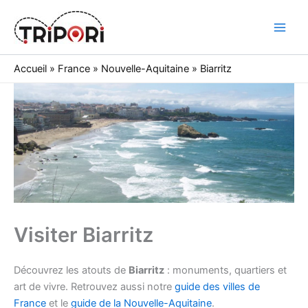
Skip
to
Tripori
content
Accueil
»
France
»
Nouvelle-Aquitaine
»
Biarritz
Visiter Biarritz
Découvrez les atouts de
Biarritz
: monuments, quartiers et
art de vivre. Retrouvez aussi notre
guide des villes de
France
et le
guide de la Nouvelle-Aquitaine
.