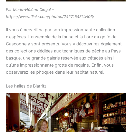
Par Marie-Hélène Cingal –
https://www.flickr.com/photos/24271543@N03/
Il vous émerveillera par son impressionnante collection
d’espèces. L’ensemble de la faune et la flore du golfe de
Gascogne y sont présents. Vous y découvrirez également
des collections dédiées aux techniques de pêche au Pays
basque, une grande galerie réservée aux cétacés ainsi
qu’une impressionnante grotte de requins. Enfin, vous
observerez les phoques dans leur habitat naturel.
Les halles de Biarritz