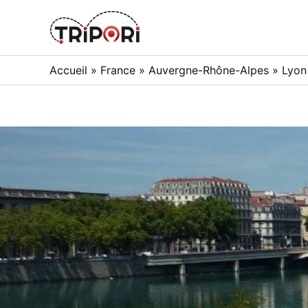
Skip
to
Tripori
content
Accueil
»
France
»
Auvergne-Rhône-Alpes
»
Lyon