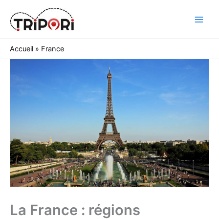
Skip
to
Tripori
content
Accueil
»
France
La France : régions